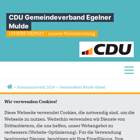
CDU Gemeindeverband Egelner
Mulde
UNSERE HEIMAT - unsere Verantwortung
Toggl
Sie sind hier
»
Kommunalwahl 2024
»
Gemeinderat Börde-Hakel
UNSER
KANDIDAT
Wir verwenden Cookies!
Diese Webseite verwendet Cookies, die notwendig sind, um die
Webseite zu nutzen. Weiterhin verwenden wir Dienste von
Drittanbietern, die uns helfen, unser Webangebot zu
verbessern (Website-Optimierung). Für die Verwendung
bestimmter Dienste, benötigen wir Ihre Einwilligung. Ihre