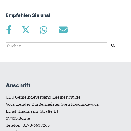
Empfehlen Sie uns!
Suchformular
Suche
Anschrift
Fußbereich
CDU Gemeindeverband Egelner Mulde
Vorsitzender Bürgermeister Sven Rosomkiewicz
Ernst-Thälmann-Straße 14
39435
Borne
Telefon:
0173/6639265